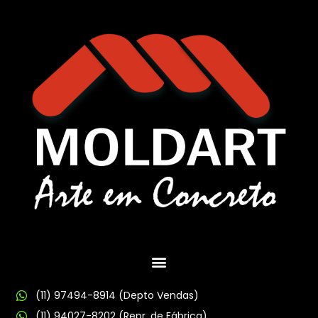
(11) 97494-8914 (Depto Vendas)
(11) 94027-8202 (Repr. de Fábrica)