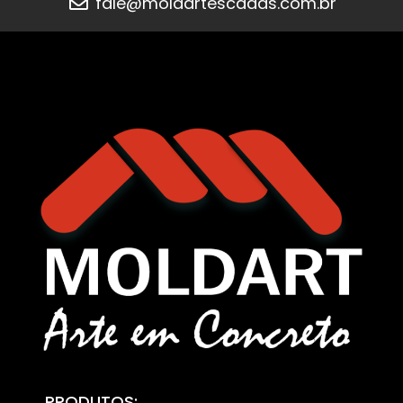
fale@moldartescadas.com.br
PRODUTOS: