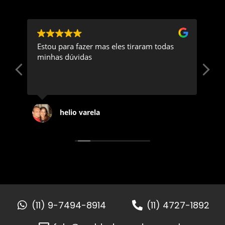
ra fazer mas eles tiraram todas
Fiz com eles o chapé
dúvidas
casa, gostei do atend
do produto. Recomen
lio varela
Ana luiza chaves
(11) 9-7494-8914
(11) 4727-1892