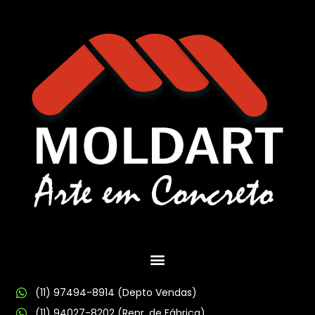
(11) 97494-8914 (Depto Vendas)
(11) 94027-8202 (Repr. de Fábrica)